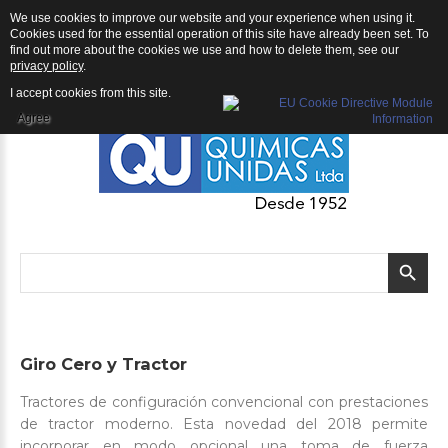
We use cookies to improve our website and your experience when using it.
QU | Productos
Cookies used for the essential operation of this site have already been set. To
find out more about the cookies we use and how to delete them, see our
privacy policy
.
I accept cookies from this site.
Agree
Giro
Cero
y
Tractor
Tractores de configuración convencional con prestaciones
de tractor moderno. Esta novedad del 2018 permite
incorporar en modo opcional una toma de fuerza