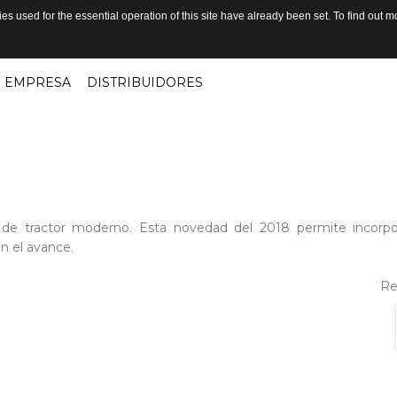
s used for the essential operation of this site have already been set. To find out
EMPRESA
DISTRIBUIDORES
s de tractor moderno. Esta novedad del 2018 permite incor
n el avance.
Re