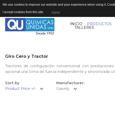
We use cookies to improve our website and your experience when using it. Cookie
I accept cookies from this site.
Agree
INICIO
PRODUCTOS
TALLERES
Giro
Cero
y
Tractor
Tractores de configuración convencional con prestacione
opcional una toma de fuerza independiente y sincronizada co
Sort by
Manufacturer:
Product Price +/-
Gravely