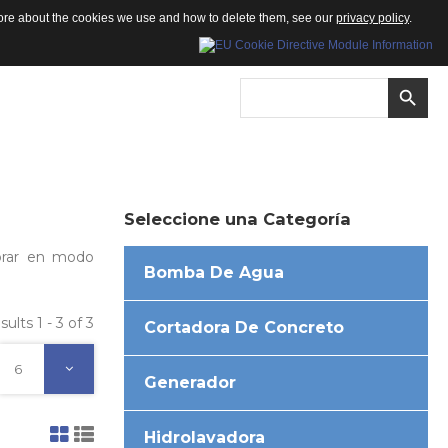
 more about the cookies we use and how to delete them, see our
privacy policy
.
Seleccione
una
Categoría
porar en modo
Bomba De Agua
sults 1 - 3 of 3
Cortadora De Concreto
6
Generador
Hidrolavadora