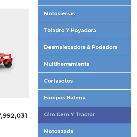
Motosierras
Taladro Y Hoyadora
Desmalezadora & Podadora
Multiherramienta
Cortasetos
Equipos Batería
Giro Cero Y Tractor
,992,031
Motoazada