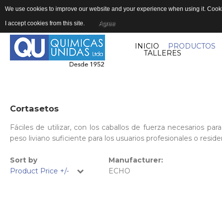
We use cookies to improve our website and your experience when using it. Cookie
I accept cookies from this site.
Agree
INICIO
PRODUCTOS
TALLERES
Cortasetos
Fáciles de utilizar, con los caballos de fuerza necesarios 
peso liviano suficiente para los usuarios profesionales o reside
Sort by
Manufacturer:
Product Price +/-
ECHO