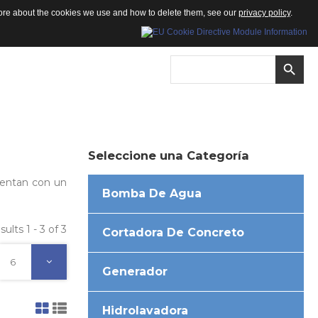
 more about the cookies we use and how to delete them, see our
privacy policy
.
Seleccione
una
Categoría
cuentan con un
Bomba De Agua
sults 1 - 3 of 3
Cortadora De Concreto
6
Generador
Hidrolavadora