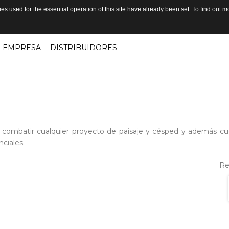
s used for the essential operation of this site have already been set. To find out
EMPRESA
DISTRIBUIDORES
para combatir cualquier proyecto de paisaje y césped y además 
nciales.
Re