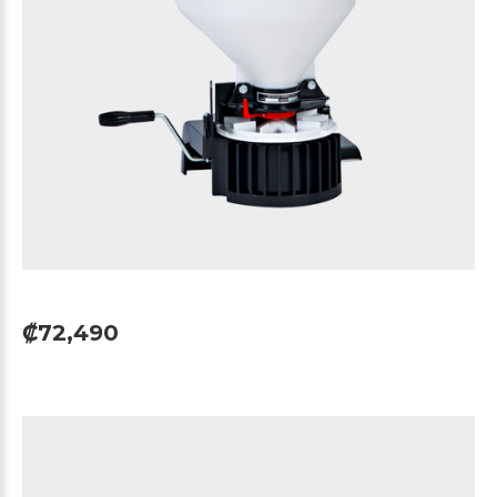
₡72,490