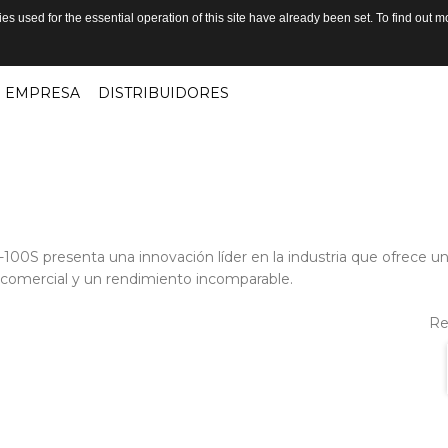
s used for the essential operation of this site have already been set. To find out
EMPRESA
DISTRIBUIDORES
B-100S presenta una innovación líder en la industria que ofrece 
 comercial y un rendimiento incomparable.
Re