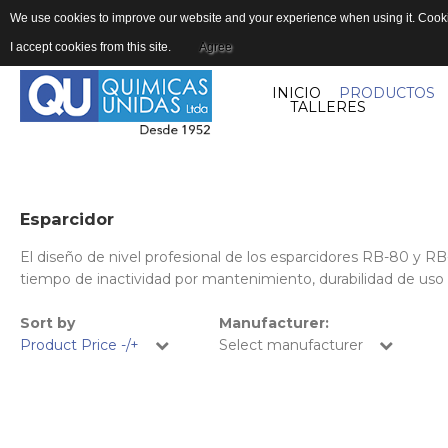
We use cookies to improve our website and your experience when using it. Cookie
I accept cookies from this site.
Agree
INICIO
PRODUCTOS
TALLERES
Esparcidor
El diseño de nivel profesional de los esparcidores RB-80 y R
tiempo de inactividad por mantenimiento, durabilidad de uso
Sort by
Manufacturer:
Product Price -/+
Select manufacturer