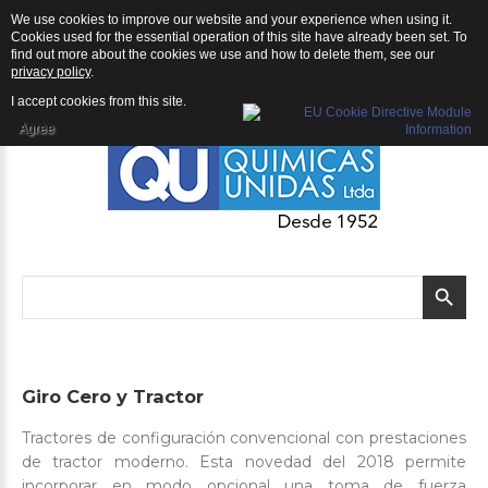
We use cookies to improve our website and your experience when using it.
QU | Productos
Cookies used for the essential operation of this site have already been set. To
find out more about the cookies we use and how to delete them, see our
privacy policy
.
I accept cookies from this site.
Agree
Giro
Cero
y
Tractor
Tractores de configuración convencional con prestaciones
de tractor moderno. Esta novedad del 2018 permite
incorporar en modo opcional una toma de fuerza