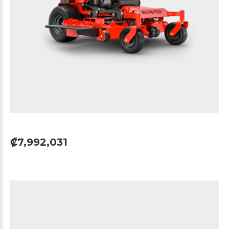
₡7,992,031