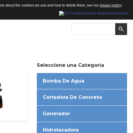
 more about the cookies we use and how to delete them, see our
privacy policy
.
Seleccione
una
Categoría
Bomba De Agua
Cortadora De Concreto
Generador
Hidrolavadora