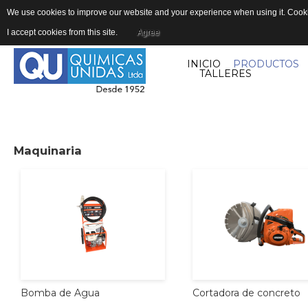
We use cookies to improve our website and your experience when using it. Cookie
I accept cookies from this site.
Agree
INICIO
PRODUCTOS
TALLERES
Maquinaria
Cortadora
de
concreto
Bomba
de
Agua