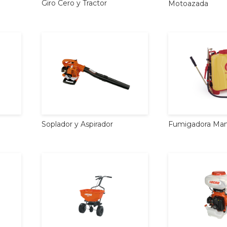
Giro
Cero
y
Tractor
Motoazada
Soplador
y
Aspirador
Fumigadora
Man