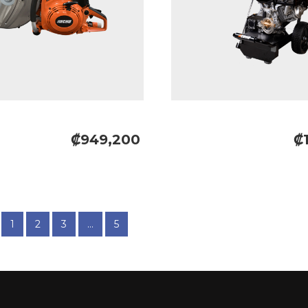
₡949,200
₡
1
2
3
...
5