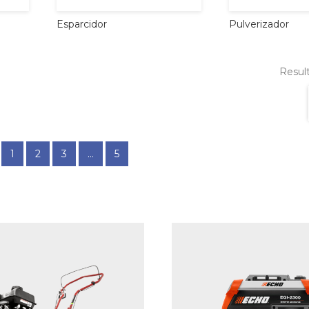
Esparcidor
Pulverizador
Result
1
2
3
...
5