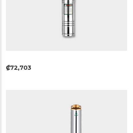
₡72,703