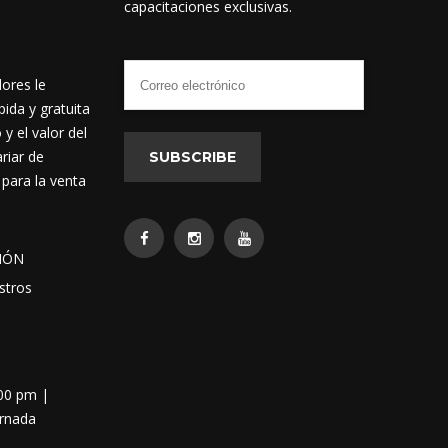
capacitaciones exclusivas.
dores le
ida y gratuita
 el valor del
riar de
SUBSCRIBE
 para la venta
IÓN
stros
:00 pm |
ornada