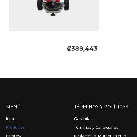
₡389,443
MENÚ
TÉRMINOS
Y
POLÍTICAS
Inicio
Garantías
Productos
Términos y Condiciones
Empresa
Reglamento: Mantenimiento