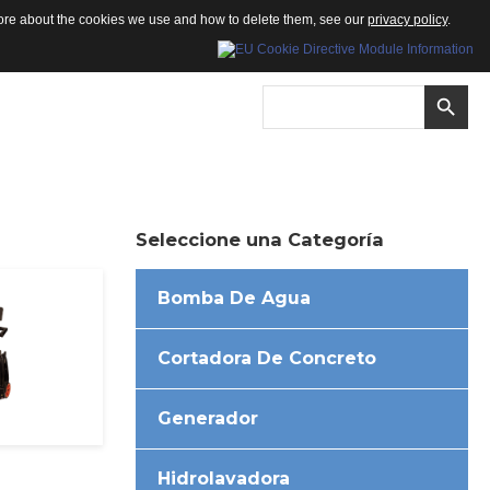
 more about the cookies we use and how to delete them, see our
privacy policy
.
Seleccione
una
Categoría
Bomba De Agua
Cortadora De Concreto
Generador
Hidrolavadora