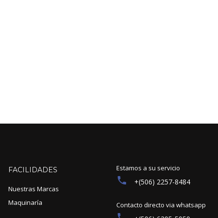
Estamos a su servicio
FACILIDADES
+(506) 2257-8484
Nuestras Marcas
Maquinaría
Contacto directo via whatsapp