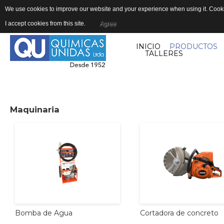
We use cookies to improve our website and your experience when using it. Cookie
I accept cookies from this site.
Agree
INICIO
PRODUCTOS
TALLERES
Maquinaria
Cortadora
de
concreto
Bomba
de
Agua