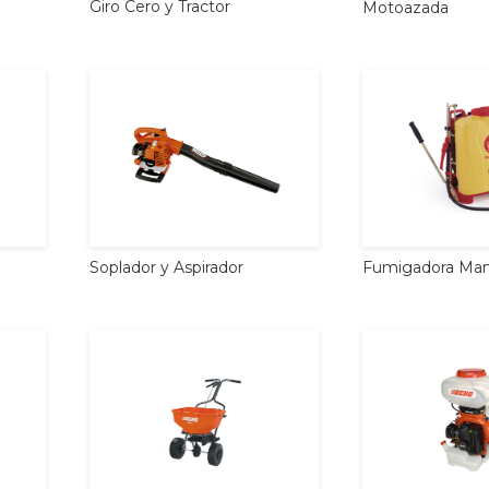
Giro
Cero
y
Tractor
Motoazada
Soplador
y
Aspirador
Fumigadora
Man