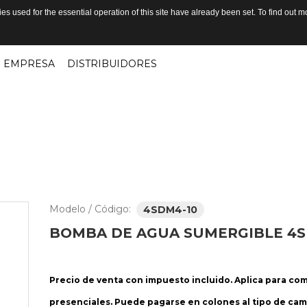
s used for the essential operation of this site have already been set. To find out
EMPRESA
DISTRIBUIDORES
Modelo / Código:
4SDM4-10
BOMBA
DE
AGUA
SUMERGIBLE
4S
Precio de venta con impuesto incluido. Aplica para co
presenciales. Puede pagarse en colones al tipo de cam