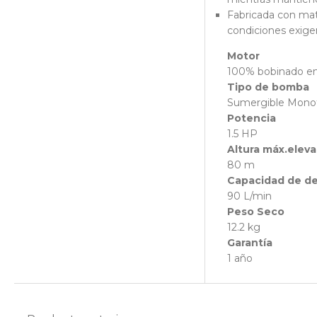
Fabricada con mate
condiciones exige
Motor
100% bobinado en
Tipo de bomba
Sumergible Monof
Potencia
1.5 HP
Altura máx.elev
80 m
Capacidad de d
90 L/min
Peso Seco
12.2 kg
Garantía
1 año