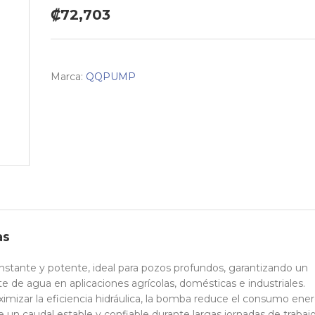
₡72,703
Marca:
QQPUMP
as
onstante y potente, ideal para pozos profundos, garantizando un
te de agua en aplicaciones agrícolas, domésticas e industriales.
imizar la eficiencia hidráulica, la bomba reduce el consumo ene
un caudal estable y confiable durante largas jornadas de trabaj