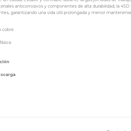
riales anticorrosivos y componentes de alta durabilidad, la 4SD
ntes, garantizando una vida útil prolongada y menor mantenimie
 cobre
ásica
ación
escarga