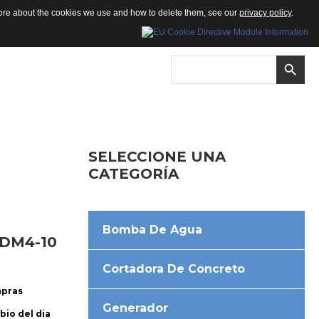
 more about the cookies we use and how to delete them, see our
privacy policy
.
SELECCIONE
UNA
CATEGORÍA
Bomba De Agua
DM4-10
Cortadora De Concreto
mpras
Generador
bio del dia