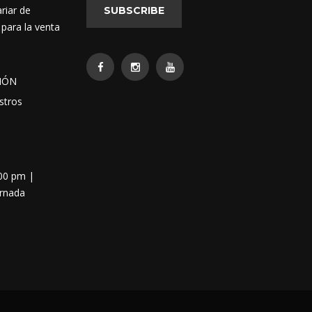
riar de
SUBSCRIBE
 para la venta
IÓN
stros
:00 pm |
ornada