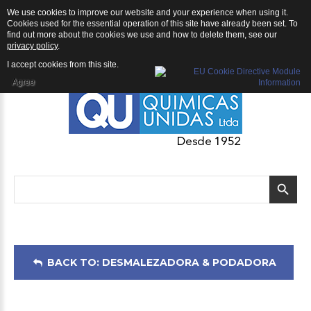
We use cookies to improve our website and your experience when using it.
Desmalezadora & Podadora: Desmalezadora Shindaiwa B530
Cookies used for the essential operation of this site have already been set. To
find out more about the cookies we use and how to delete them, see our
privacy policy
.
I accept cookies from this site.
Agree
BACK TO: DESMALEZADORA & PODADORA