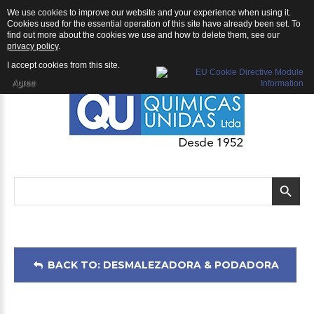
We use cookies to improve our website and your experience when using it.
Desmalezadora & Podadora: Desmalezadora ECHO RM-4300LA
Cookies used for the essential operation of this site have already been set. To
find out more about the cookies we use and how to delete them, see our
privacy policy
.
I accept cookies from this site.
Agree
BACK TO: DESMALEZADORA & PODADORA