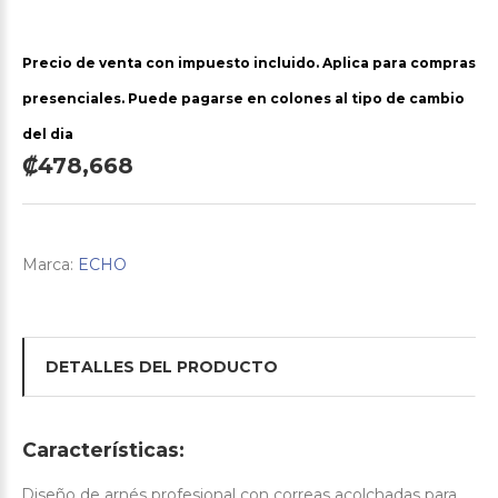
Precio de venta con impuesto incluido. Aplica para compras
presenciales. Puede pagarse en colones al tipo de cambio
del dia
₡478,668
Marca:
ECHO
DETALLES DEL PRODUCTO
Características:
Diseño de arnés profesional con correas acolchadas para
·