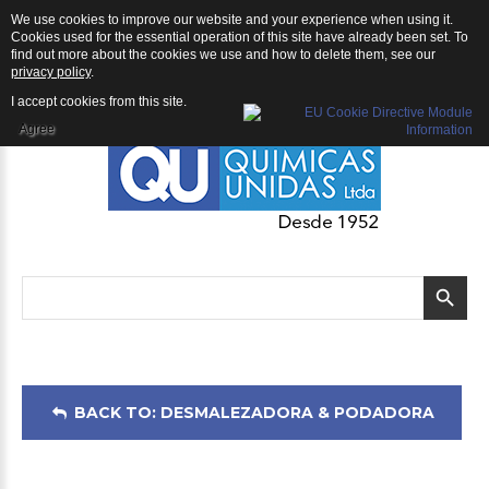
We use cookies to improve our website and your experience when using it.
Desmalezadora & Podadora: Desmalezadora ECHO SRM-4605
Cookies used for the essential operation of this site have already been set. To
find out more about the cookies we use and how to delete them, see our
privacy policy
.
I accept cookies from this site.
Agree
BACK TO: DESMALEZADORA & PODADORA