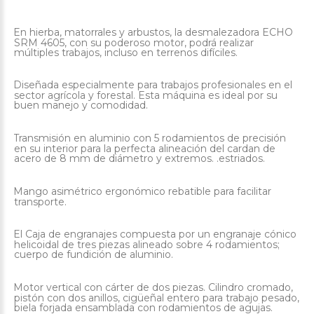
En hierba, matorrales y arbustos, la desmalezadora ECHO
·
SRM 4605, con su poderoso motor, podrá realizar
múltiples trabajos, incluso en terrenos difíciles.
Diseñada especialmente para trabajos profesionales en el
·
sector agrícola y forestal. Esta máquina es ideal por su
buen manejo y comodidad.
Transmisión en aluminio con 5 rodamientos de precisión
·
en su interior para la perfecta alineación del cardan de
acero de 8 mm de diámetro y extremos. .estriados.
Mango asimétrico ergonómico rebatible para facilitar
·
transporte.
El Caja de engranajes compuesta por un engranaje cónico
·
helicoidal de tres piezas alineado sobre 4 rodamientos;
cuerpo de fundición de aluminio.
Motor vertical con cárter de dos piezas. Cilindro cromado,
·
pistón con dos anillos, cigüeñal entero para trabajo pesado,
biela forjada ensamblada con rodamientos de agujas.