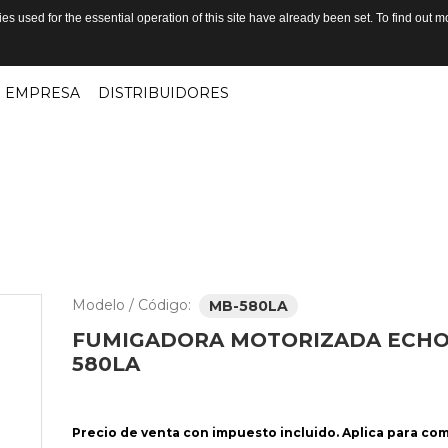
s used for the essential operation of this site have already been set. To find out
EMPRESA
DISTRIBUIDORES
Modelo / Código:
MB-580LA
FUMIGADORA
MOTORIZADA
ECH
580LA
Precio de venta con impuesto incluido. Aplica para co