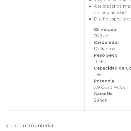
Acelerador de ma
maniobrabilidad
Diseño especial d
Cilindrada
58.2 cc
Carburador
Diafragma
Peso Seco
11.1 kg
Capacidad de C
1.85 l
Potencia
2,50/3,40 Kw/cv
Garantía
5 años
Producto anterior