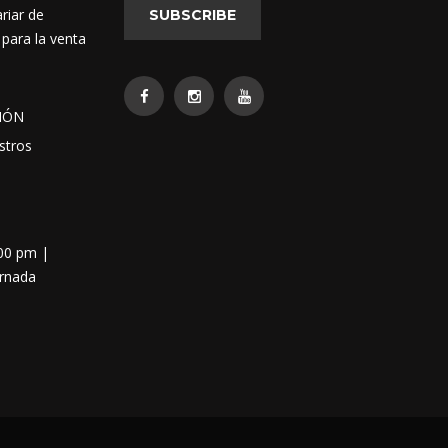
riar de
SUBSCRIBE
 para la venta
IÓN
stros
:00 pm |
ornada