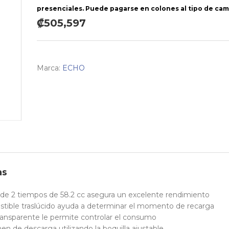
presenciales. Puede pagarse en colones al tipo de cam
₡505,597
Marca:
ECHO
as
 de 2 tiempos de 58.2 cc asegura un excelente rendimiento
tible traslúcido ayuda a determinar el momento de recarga
ansparente le permite controlar el consumo
n de descarga utilizando la boquilla ajustable