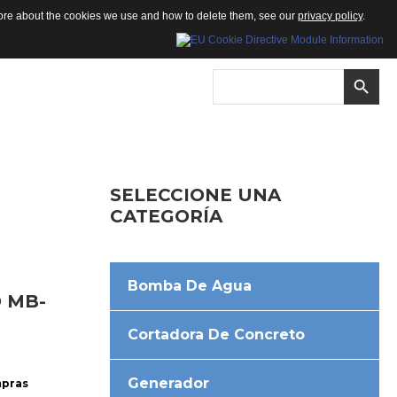
 more about the cookies we use and how to delete them, see our
privacy policy
.
SELECCIONE
UNA
CATEGORÍA
Bomba De Agua
O
MB-
Cortadora De Concreto
Generador
mpras