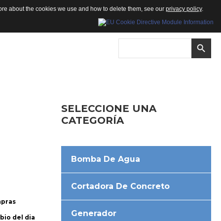
 more about the cookies we use and how to delete them, see our
privacy policy
.
SELECCIONE
UNA
CATEGORÍA
Bomba De Agua
Cortadora De Concreto
mpras
Generador
bio del dia