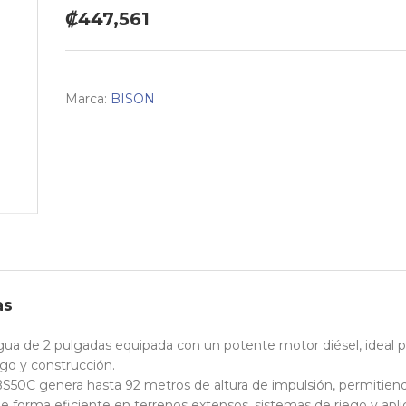
₡447,561
Marca:
BISON
as
 de 2 pulgadas equipada con un potente motor diésel, ideal p
ego y construcción.
S50C genera hasta 92 metros de altura de impulsión, permitien
e forma eficiente en terrenos extensos, sistemas de riego y apl