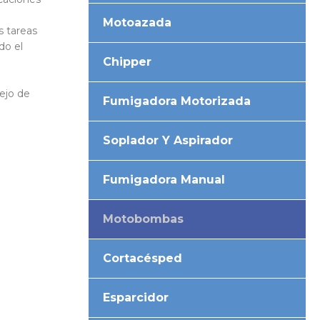
Motoazada
s tareas
do el
Chipper
ejo de
Fumigadora Motorizada
Soplador Y Aspirador
Fumigadora Manual
Motobombas
Cortacésped
Esparcidor