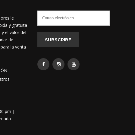
dores le
ida y gratuita
 el valor del
riar de
SUBSCRIBE
 para la venta
IÓN
stros
:00 pm |
ornada