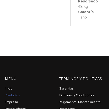
Peso Seco
48 kg
Garantía
1 año
MENÚ
TÉRMINOS
Y
POLÍTICAS
Inicio
Garantías
Productos
Términos y Condiciones
Empresa
Reglamento: Mantenimiento
Distribuidores
Preventivo