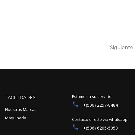
Siguiente
Estamos a su servicio
FACILIDADES
+(506) 2257-8484
Nuestras Marcas
Maquinaría
Contacto directo via whatsapp
+(506) 6205-5050