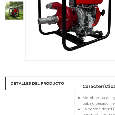
DETALLES DEL PRODUCTO
Característic
Motobomba de agua
trabajo pesado, ri
La bomba diésel B
transportar agua d