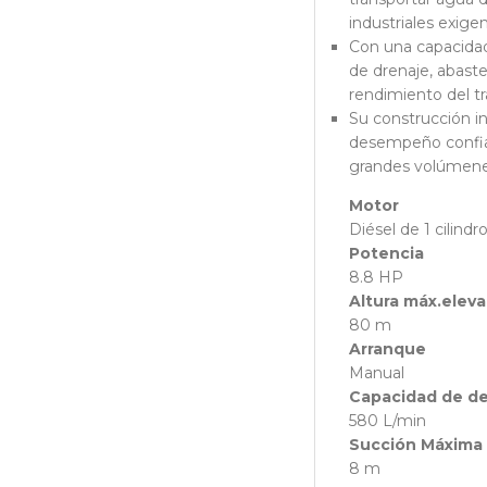
industriales exige
Con una capacidad 
de drenaje, abast
rendimiento del tr
Su construcción i
desempeño confiab
grandes volúmene
Motor
Diésel de 1 cilindr
Potencia
8.8 HP
Altura máx.elev
80 m
Arranque
Manual
Capacidad de d
580 L/min
Succión Máxima
8 m