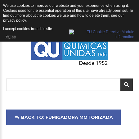
We use cookies to improve our website and your experience when using it.
Fumigadora Motorizada: Fumigadora Motorizada ECHO DM-6120
Cookies used for the essential operation of this site have already been set. To
find out more about the cookies we use and how to delete them, see our
privacy policy
.
I accept cookies from this site.
Agree
BACK TO: FUMIGADORA MOTORIZADA