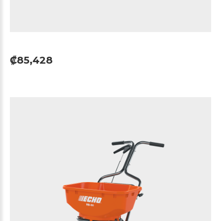
₡85,428