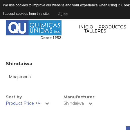
We use cookies to improve our website and your experience when using it. Cookie
I accept cookies from this site.
Agree
INICIO
PRODUCTOS
TALLERES
Shindaiwa
Maquinaria
Sort by
Manufacturer:
Product Price +/-
Shindaiwa