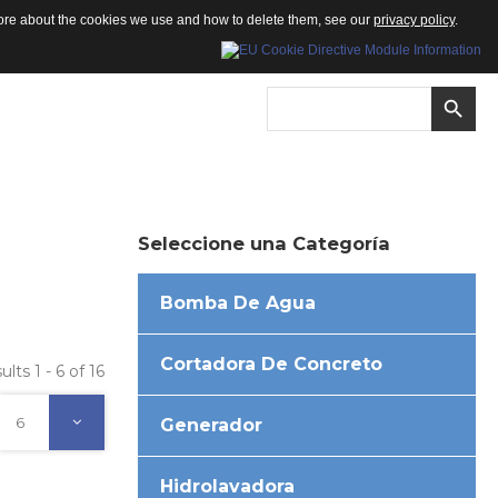
 more about the cookies we use and how to delete them, see our
privacy policy
.
Seleccione
una
Categoría
Bomba De Agua
Cortadora De Concreto
ults 1 - 6 of 16
6
Generador
Hidrolavadora