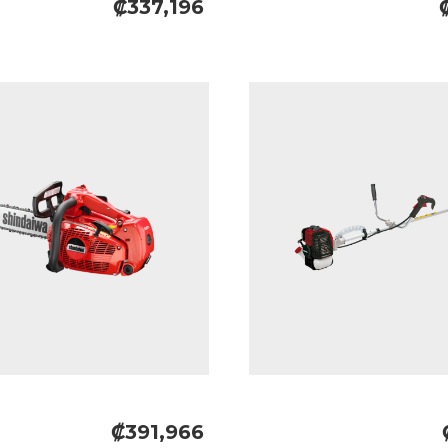
₡337,196
₡391,966