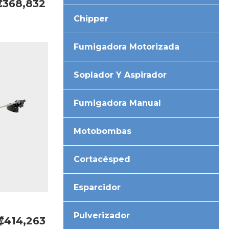
₡368,832
Chipper
Fumigadora Motorizada
Soplador Y Aspirador
Fumigadora Manual
Motobombas
Cortacésped
Esparcidor
Pulverizador
₡414,263