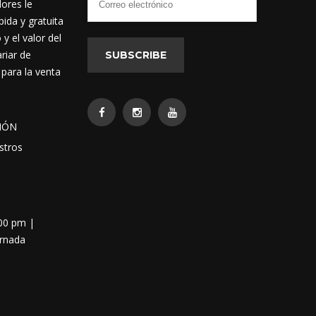
dores le
ida y gratuita
 el valor del
riar de
SUBSCRIBE
 para la venta
IÓN
stros
:00 pm |
ornada