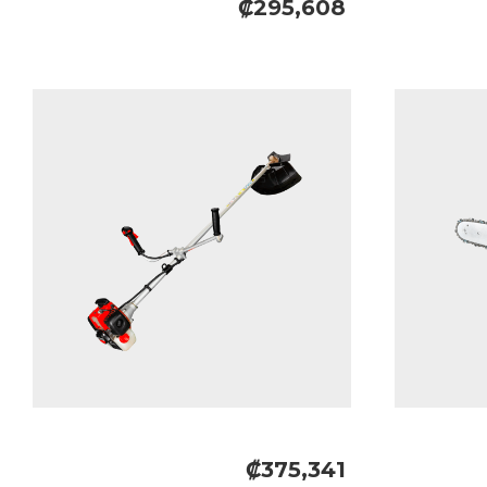
₡295,608
₡375,341