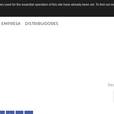
s used for the essential operation of this site have already been set. To find out
EMPRESA
DISTRIBUIDORES
Res