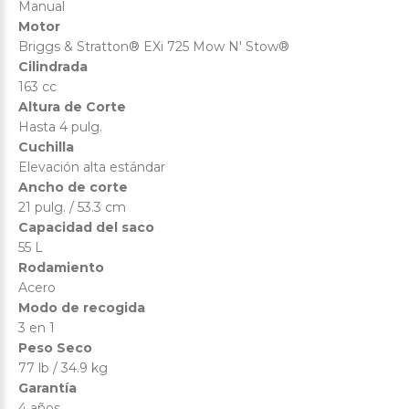
Manual
Motor
Briggs & Stratton® EXi 725 Mow N' Stow®
Cilindrada
163 cc
Altura de Corte
Hasta 4 pulg.
Cuchilla
Elevación alta estándar
Ancho de corte
21 pulg. / 53.3 cm
Capacidad del saco
55 L
Rodamiento
Acero
Modo de recogida
3 en 1
Peso Seco
77 lb / 34.9 kg
Garantía
4 años