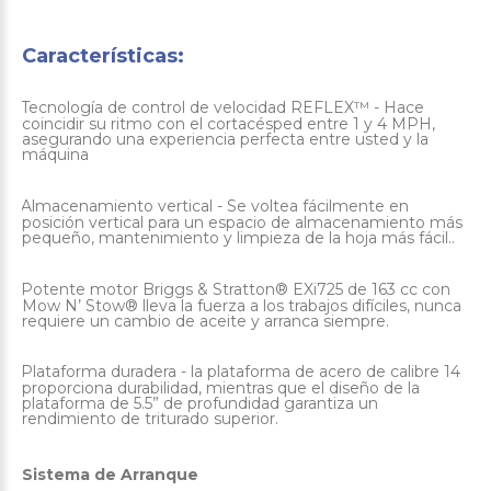
Características:
Tecnología de control de velocidad REFLEX™ - Hace
·
coincidir su ritmo con el cortacésped entre 1 y 4 MPH,
asegurando una experiencia perfecta entre usted y la
máquina
Almacenamiento vertical - Se voltea fácilmente en
·
posición vertical para un espacio de almacenamiento más
pequeño, mantenimiento y limpieza de la hoja más fácil..
Potente motor Briggs & Stratton® EXi725 de 163 cc con
·
Mow N’ Stow® lleva la fuerza a los trabajos difíciles, nunca
requiere un cambio de aceite y arranca siempre.
Plataforma duradera - la plataforma de acero de calibre 14
·
proporciona durabilidad, mientras que el diseño de la
plataforma de 5.5” de profundidad garantiza un
rendimiento de triturado superior.
Sistema de Arranque